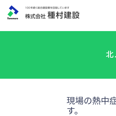
北
現場の熱中
す。