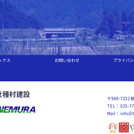
ックス
お問い合わせ
プライバシ
社種村建設
〒949-72
TEL： 025-77
Mail：
info＠t