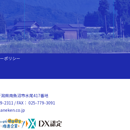
ーポリシー
52 新潟県南魚沼市水尾417番地
9-2311 / FAX： 025-779-3091
aneken.co.jp