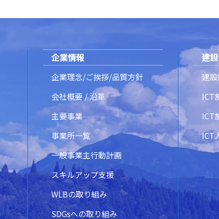
企業情報
建設
企業理念/ご挨拶/品質方針
建設
会社概要 / 沿革
IC
主要事業
IC
事業所一覧
IC
一般事業主行動計画
スキルアップ支援
WLBの取り組み
SDGsへの取り組み