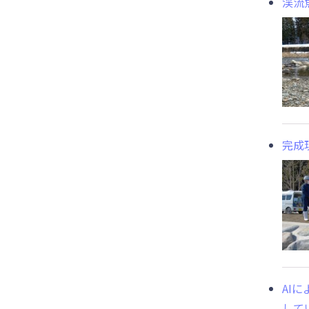
渓流
完成
AI
して