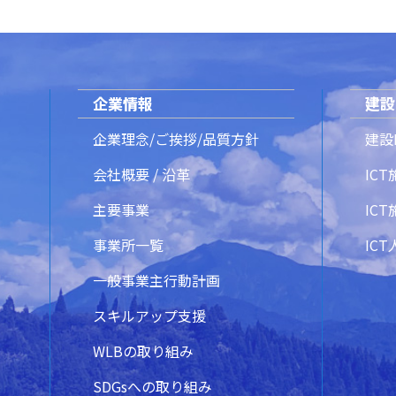
企業情報
建設
企業理念/ご挨拶/品質方針
建設
会社概要 / 沿革
IC
主要事業
IC
事業所一覧
IC
一般事業主行動計画
スキルアップ支援
WLBの取り組み
SDGsへの取り組み