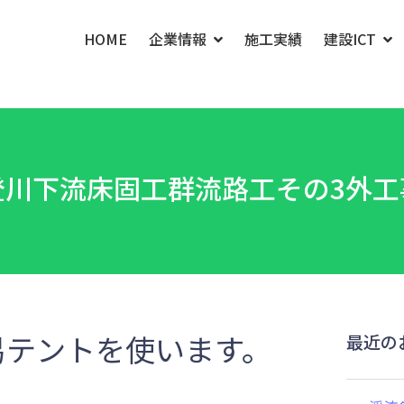
HOME
企業情報
施工実績
建設ICT
登川下流床固工群流路工その3外工
易テントを使います。
最近の