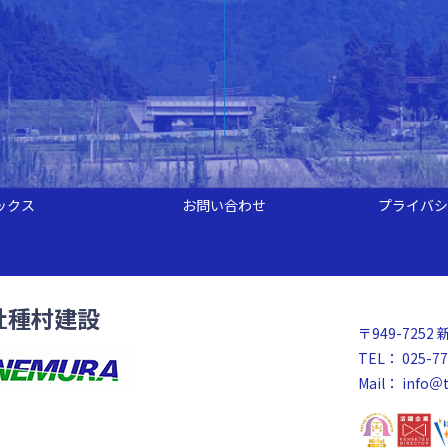
ックス
お問い合わせ
プライバシ
社種村建設
〒949-72
TEL： 025-77
Mail：
info＠t