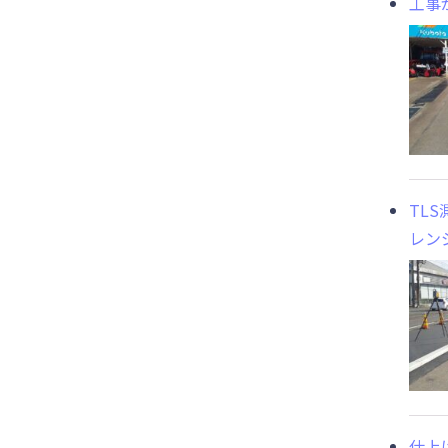
工事
TL
レン
仕上